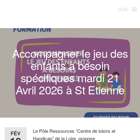
Loisirs & Handicap 42
Pôle d'appui et ressources
MENU
Accompagner le jeu des
enfants à besoin
spécifiques mardi 21
Avril 2026 à St Etienne
Le Pôle Ressources “Centre de loisirs et
FÉV
Handicap” de la Loire propose