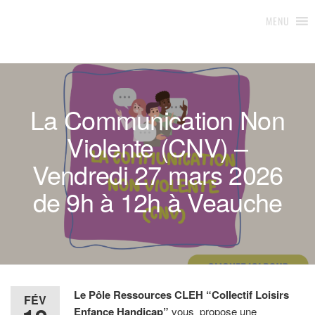
Loisirs & Handicap 42
Pôle d'appui et ressources
MENU
La Communication Non
Violente (CNV) –
Vendredi 27 mars 2026
de 9h à 12h à Veauche
Le Pôle Ressources CLEH “Collectif Loisirs
FÉV
Enfance Handicap”
vous propose une