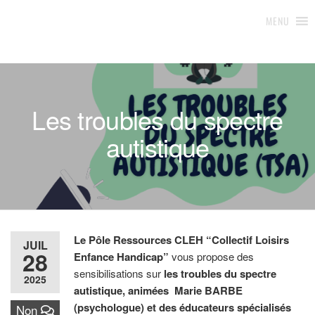
Loisirs & Handicap 42
Pôle d'appui et ressources
MENU
Les troubles du spectre
autistique
Le Pôle Ressources CLEH “Collectif Loisirs
JUIL
28
Enfance Handicap”
vous propose des
sensibilisations sur
les troubles du spectre
2025
autistique, animées Marie BARBE
(psychologue) et des éducateurs spécialisés
Non